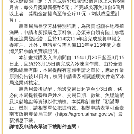
依凍儲期限而定：凡完成吳郭魚凍儲3個月以上未達6個
產
月者，每公斤獎勵新臺幣5元；若完成吳郭魚凍儲6個月
熱
以上者，獎勵金額提高至每公斤10元（均以成品重計
門
算）。
資
農業局局長李芳林特別強調，為落實照顧在地養殖
訊
漁民，申請者所採購之原料魚，必須來自領有陸上魚塭
養殖漁業登記證，且於114或115年度完成放養申報之
農
養殖戶。此外，申請單位需具備111年至113年間之臺
民
灣吳郭魚輸美實績證明。
服
本計畫採購及入庫期間自115年1月20日起至3月15
務
日止，且須於3月15日前完成入冷凍庫作業。由於全臺
站
獎勵總量有限，本局提醒有意願申請之單位，應於作業
原則公告後14日內，檢附申請書及相關證明文件送至本
行
局漁業科核定。
政
農業局最後提醒，池邊交易日起算至少3日前，務
資
必向本局提報養殖戶姓名、交易日期、數量、魚塭編號
訊
及凍儲地點等資訊以供抽檢。本獎勵計畫採「額滿即
止」機制，請相關單位把握時效。相關申請表單可至臺
南市政府農業局官網（
https://agron.tainan.gov.tw/
）最
網
新消息下載。
站
詳情及申請表單請下載附件查閱：
導
覽