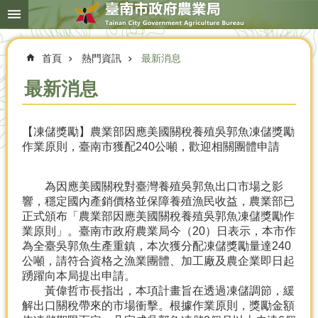
搜
跳到主要內容區塊
尋
進
階
首頁
熱門資訊
最新消息
搜
尋
最新消息
【凍儲獎勵】農業部因應美國關稅養殖吳郭魚凍儲獎勵
本
作業原則，臺南市獲配240公噸，歡迎相關團體申請
局
簡
介
為因應美國關稅對臺灣養殖吳郭魚出口市場之影
響，穩定國內產銷價格並保障養殖漁民收益，農業部已
農
正式頒布「農業部因應美國關稅養殖吳郭魚凍儲獎勵作
業
業原則」。臺南市政府農業局今（20）日表示，本市作
概
為全臺吳郭魚生產重鎮，本次獲分配凍儲獎勵量達240
況
公噸，請符合資格之漁業團體、加工廠及農企業即日起
踴躍向本局提出申請。
優
黃偉哲市長指出，本項計畫旨在透過凍儲調節，緩
選
解出口關稅帶來的市場衝擊。根據作業原則，獎勵金額
農