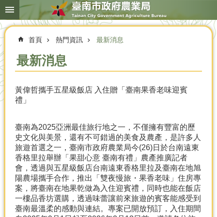
搜
跳到主要內容區塊
尋
進
階
首頁
熱門資訊
最新消息
搜
尋
最新消息
黃偉哲攜手五星級飯店 入住贈「臺南果香老味迎賓
本
禮」
局
簡
介
臺南為2025亞洲最佳旅行地之一，不僅擁有豐富的歷
史文化與美景，還有不可錯過的美食及農產，是許多人
農
旅遊首選之一，臺南市政府農業局今(26)日於台南遠東
業
香格里拉舉辦「果甜心意 臺南有禮」農產推廣記者
概
會，透過與五星級飯店台南遠東香格里拉及臺南在地旭
況
陽農場攜手合作，推出「雙夜慢旅・果香老味」住房專
案，將臺南在地果乾做為入住迎賓禮，同時也能在飯店
優
一樓品香坊選購，透過味蕾讓前來旅遊的賓客能感受到
選
臺南最溫柔的感動與連結。專案已開放預訂，入住期間
農