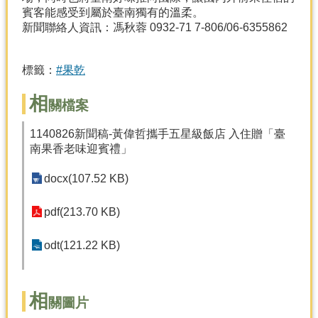
賓客能感受到屬於臺南獨有的溫柔。
分
新聞聯絡人資訊：馮秋蓉 0932-71 7-806/06-6355862
類
檢
索
標籤：
#果乾
回
相
關檔案
首
頁
1140826新聞稿-黃偉哲攜手五星級飯店 入住贈「臺
南果香老味迎賓禮」
市
府
docx(107.52 KB)
首
頁
pdf(213.70 KB)
網
站
odt(121.22 KB)
導
覽
相
關圖片