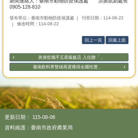
新聞連絡人：臺南市動物防疫保護處 洪振凱副處長
0905-128-810
分
類
發布單位：臺南市動物防疫保護處
刊登日期：114-08-22
檢
修改時間：114-08-22
索
回上一頁
回最上面
回
首
頁
黃偉哲攜手五星級飯店 入住贈「...
市
臺南飲料界雙雄再度獲得全國性獎...
府
首
頁
網
站
導
更新日期：
115-08-06
覽
資料維護：臺南市政府農業局