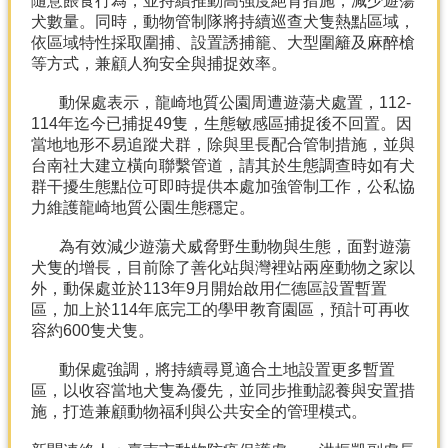
隨意餵食行為，並持續推動高強度絕育措施，減少遊蕩
產
犬數量。同時，動物管制隊將持續巡查犬隻熱點區域，
熱
依區域特性採取圍捕、設置誘捕籠、大型圍籬及麻醉槍
門
等方式，兼顧人狗安全與捕捉效率。
資
動保處表示，龍崎地質公園周遭遊蕩犬處置，112-
訊
114年迄今已捕捉49隻，生態敏感區捕捉後不回置。因
農
當地地形不易追蹤犬群，除與里長配合管制措施，並與
民
台南社大建立橫向聯繫管道，請其於生態調查時如有犬
服
群干擾生態點位可即時提供本處加強管制工作，公私協
務
力維護龍崎地質公園生態穩定。
站
為有效減少遊蕩犬威脅野生動物與生態，面對遊蕩
行
犬隻的增長，目前除了善化站與灣裡站兩座動物之家以
政
外，動保處並於113年9月開始啟用仁德區設置暫置
資
區，加上於114年底完工的學甲教育園區，預計可再收
訊
容約600隻犬隻。
動保處強調，將持續尋覓適合土地設置更多暫置
網
區，以收容當地犬隻為優先，並同步推動認養與安置措
站
施，打造兼顧動物福利與公共安全的管理模式。
導
覽