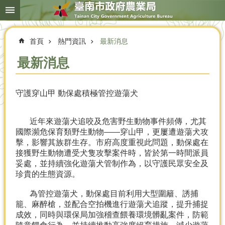
搜
跳到主要內容區塊
尋
進
階
首頁
熱門資訊
最新消息
搜
尋
最新消息
守護穿山甲 動保處積極管控遊蕩犬
本
局
簡
近年來遊蕩犬追咬及危害野生動物事件頻傳，尤其
介
國際瀕危保育類野生動物——穿山甲，更屢遭遊蕩犬攻
擊，影響其族群生存。市府高度重視此問題，動保處在
農
接獲野生動物遭受犬隻攻擊案件時，皆於第一時間派員
業
妥處，並持續強化遊蕩犬管制作為，以守護民眾安全及
概
珍貴的生態資源。
況
為管控遊蕩犬，動保處目前利用大型圍籬、誘捕
優
籠、麻醉槍，並配合空拍機進行遊蕩犬追蹤，提升捕捉
選
成效，同時與環保局加強稽查餵養環境髒亂案件，防範
農