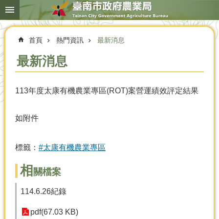
搜
跳到主要內容區塊
尋
進
階
首頁
熱門資訊
最新消息
搜
尋
最新消息
113年度太康有機農業專區(ROT)案營運績效評定結果
本
局
簡
如附件
介
農
標籤：
#太康有機農業專區
業
概
相
關檔案
況
優
114.6.26紀錄
選
農
pdf(67.03 KB)