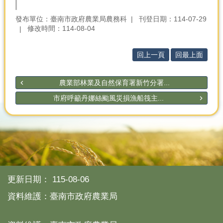
產
發布單位：臺南市政府農業局農務科
刊登日期：114-07-29
熱
修改時間：114-08-04
門
資
訊
回上一頁
回最上面
農
民
農業部林業及自然保育署新竹分署...
服
市府呼籲丹娜絲颱風災損漁船筏主...
務
站
行
政
資
訊
更新日期：
115-08-06
網
資料維護：臺南市政府農業局
站
導
覽