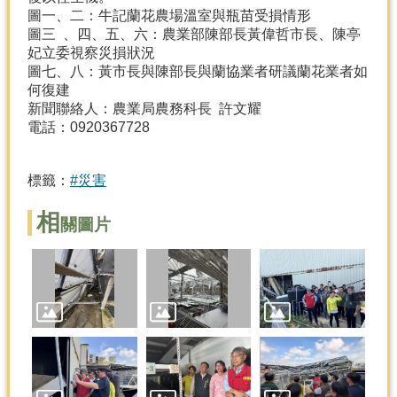
圖一、二：牛記蘭花農場溫室與瓶苗受損情形
分
圖三 、四、五、六：農業部陳部長黃偉哲市長、陳亭
類
妃立委視察災損狀況
檢
圖七、八：黃市長與陳部長與蘭協業者研議蘭花業者如
索
何復建
新聞聯絡人：農業局農務科長 許文耀
回
電話：0920367728
首
頁
標籤：
#災害
市
府
相
關圖片
首
頁
網
站
導
覽