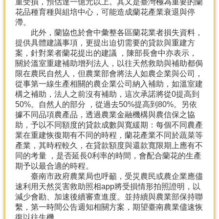
重受損，預估達一億元以上。其又是臺灣極為重要的蘭
產
花品種育種與組培中心，可能造成蘭花產業衰退與停
熱
滯。
門
此外，蘭協也於會中彙整各區蘭花業者損失資料，
資
提供具體建議事項，更提出迫切需要的貸款與重建方
訊
案，針對業者蘭花提出的建議 ，陳部長會中亦表示，
關於溫室重建補助增列法人，以往天然救助與補助都侷
農
限在農民自然人，但農業部會將法人如農企業與公司，
民
從事第一線生產相關的農企業公司納入補助，如溫室建
服
構之補助，法人之前沒有補助，這次承諾將從0提高到
務
50%。自然人的部分 ，從過去50%提高到80%。另依
站
據不同品項農產品，透過農業金融機構與農信保之協
助，予以不同額度的貸款成數與寬緩期：每個不同農產
行
業在重建恢復期有不同的時程，蘭花產業不同於蔬菜等
政
產業，其時程較久，在貸款額度與還款寬限期上應有不
資
同的考量 ，是否延長0利率的時間，會配合蘭花的生產
訊
期予以最合適的時程。
臺南市政府農業局也呼籲，受災農民或農企業應儘
速利用天然災害救助照相app將受損情形拍照證明，以
網
減少會勘、加速後續審查進度。並持續與農業部保持聯
站
繫，第一時間公告週知相關方案，期望臺南農業儘速恢
導
復以往生機。
覽