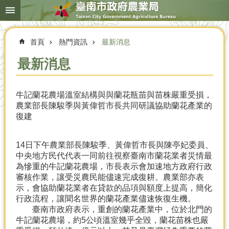
搜
跳到主要內容區塊
尋
進
階
首頁
熱門資訊
最新消息
搜
尋
最新消息
牛記蘭花農場溫室結構與與蘭花瓶苗與苗株嚴重受損，
本
農業部長陳駿季與黃偉哲市長共同研議協助蘭花產業的
局
復建
簡
介
14日下午農業部長陳駿季、黃偉哲市長與陳亭妃委員、
農
中央地方民代代表一同前往視察臺南市蘭花業者災情最
業
為慘重的牛記蘭花農場，市長表示會加速地方政府行政
概
審核作業，讓受災農民能儘速完成復耕。農業部亦表
況
示，會協助蘭花業者在貸款的品項與額度上提高，簡化
行政流程，讓聞名世界的蘭花產業儘速恢復生機。
優
臺南市政府表示，重創的蘭花產業中，位於北門的
選
牛記蘭花農場，約5公頃溫室幾乎全毀，蘭花苗株也嚴
農