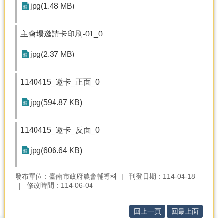
產
jpg(1.48 MB)
熱
門
主會場邀請卡印刷-01_0
資
訊
jpg(2.37 MB)
農
民
1140415_邀卡_正面_0
服
務
jpg(594.87 KB)
站
行
1140415_邀卡_反面_0
政
資
jpg(606.64 KB)
訊
發布單位：臺南市政府農會輔導科
刊登日期：114-04-18
修改時間：114-06-04
網
站
導
回上一頁
回最上面
覽