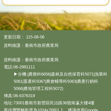
分
類
檢
索
回
更新日期：
115-08-06
首
頁
資料維護：臺南市政府農業局
市
府
資料維護：臺南市政府農業局
首
電話:06-2991111
頁
▶分機:|農務科6656|森林及自然保育科5071|漁業科
網
5061|畜產科5067|農會輔導科5063|農產行銷科
站
5066|農地管理工程科5072)
導
傳真:06-6376319
覽
地址:73001臺南市新營區民治路36號南瀛大樓4樓
最佳瀏覽解析度為1024x768以上，建議使用Google