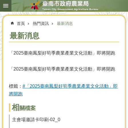
搜
跳到主要內容區塊
尋
進
階
首頁
熱門資訊
最新消息
搜
尋
最新消息
「2025臺南鳳梨好筍季農業產業文化活動」即將開跑
本
局
簡
「2025臺南鳳梨好筍季農業產業文化活動」即將開跑
介
農
標籤：
#「2025臺南鳳梨好筍季農業產業文化活動」即
業
將開跑
概
況
相
關檔案
優
選
主會場邀請卡印刷-02_0
農