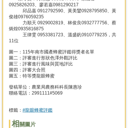
0925826203、廖若嘉0981290217
邱品嘉 0912792590、黃美鑾0928795850、黃
俊雄0976059235
力順天 0929002819、林俊良0932777756、蔡
炳煌0935816875
王律雯 0953381723、溫盛釩0910779235，共
11位
圖一：115年南市國產蜂蜜評鑑得獎者名單
圖二：評審進行形狀色澤外觀評比
圖三：評審進行風味與質地評比
圖四：評審大合照
圖五：特等獎龍眼蜂蜜
發稿單位：農業局農務科科長陳惠珍
聯絡電話：2991111#5069
標籤：
#龍眼蜂蜜評鑑
相
關圖片