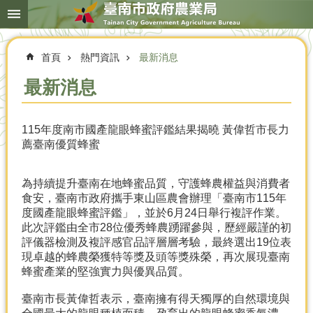
搜
跳到主要內容區塊
尋
進
階
首頁
熱門資訊
最新消息
搜
尋
最新消息
115年度南市國產龍眼蜂蜜評鑑結果揭曉 黃偉哲市長力
本
薦臺南優質蜂蜜
局
簡
介
為持續提升臺南在地蜂蜜品質，守護蜂農權益與消費者
食安，臺南市政府攜手東山區農會辦理「臺南市115年
農
度國產龍眼蜂蜜評鑑」，並於6月24日舉行複評作業。
業
此次評鑑由全市28位優秀蜂農踴躍參與，歷經嚴謹的初
概
評儀器檢測及複評感官品評層層考驗，最終選出19位表
況
現卓越的蜂農榮獲特等獎及頭等獎殊榮，再次展現臺南
蜂蜜產業的堅強實力與優異品質。
優
選
臺南市長黃偉哲表示，臺南擁有得天獨厚的自然環境與
農