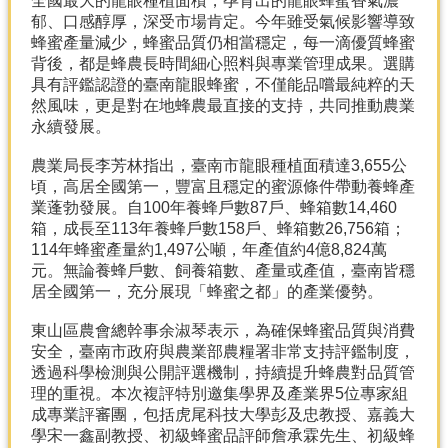
全國最大的龍眼種植面積，孕育出的龍眼蜂蜜香氣濃
產
郁、口感醇厚，深受市場肯定。今年雖受氣候影響導致
熱
蜂蜜產量減少，蜂蜜品質仍相當穩定，每一滴優質蜂蜜
門
背後，都是蜂農長時間細心照料與專業管理成果。選購
資
具有評鑑認證的臺南龍眼蜂蜜，不僅能品嚐最純粹的天
訊
然風味，更是對在地蜂農最直接的支持，共同推動農業
永續發展。
農
民
農業局長李芳林指出，臺南市龍眼種植面積達3,655公
服
頃，高居全國第一，豐富且穩定的蜜源條件帶動養蜂產
務
業蓬勃發展。自100年養蜂戶數87戶、蜂箱數14,460
站
箱，成長至113年養蜂戶數158戶、蜂箱數26,756箱；
114年蜂蜜產量約1,497公噸，年產值約4億8,824萬
行
元。無論養蜂戶數、飼養箱數、產量或產值，臺南皆穩
政
居全國第一，充分展現「蜂蜜之都」的產業優勢。
資
訊
東山區農會總幹事余淑琴表示，為確保蜂蜜品質與消費
安全，臺南市政府與農業部農糧署非常支持評鑑制度，
透過科學檢測與公開評選機制，持續提升蜂農對品質管
網
理的重視。本次複評特別邀集學界及產業界5位專家組
站
成專業評審團，包括虎尾科技大學彭及忠教授、嘉義大
導
學宋一鑫副教授、初級蜂蜜品評師詹承霖先生、初級蜂
覽