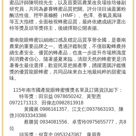
蜜品評師陳明煌先生，以及苗栗區農業改良場徐培修副
研究員，共同為參賽蜂蜜品質把關。評分項目涵蓋澱粉
分
酶活性值、羥甲基糠醛（HMF）、色澤、香氣及風味
類
等五大指標，全面檢視蜂蜜品質，最終依總成績評選出
檢
特等獎及頭等獎得主，後續擇期公開表揚。
索
臺南龍眼蜂蜜以細緻口感及穩定品質享譽全國，是臺南
回
農業的重要品牌之一。透過評鑑制度，不僅鼓勵蜂農持
首
續生產安全、優質的蜂產品，也進一步提升市場辨識度
頁
與消費者信心。隨著盛夏來臨，清甜天然的蜂蜜更是消
暑養生最佳選擇，歡迎民眾把握產季，踴躍選購評鑑獲
市
獎的優質龍眼蜂蜜，共同品味來自土地最純粹的甜蜜滋
府
味。
首
頁
115年南市國產龍眼蜂蜜獲獎名單及訂購資訊如下：
特等獎：田宗益 0978650242、黃聖恩
網
0972171313、田偉志0982813918
站
黃國展 0986161357、江文仁0937663193、陳
導
啓川0933343386
覽
蔡勝貿 0934081556、卓雪玲0975655777，共8
位
頭等獎：何育忠 0953247087、康眉香