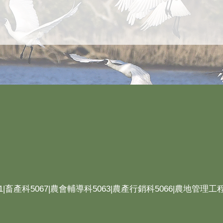
1|畜產科5067|農會輔導科5063|農產行銷科5066|農地管理工程