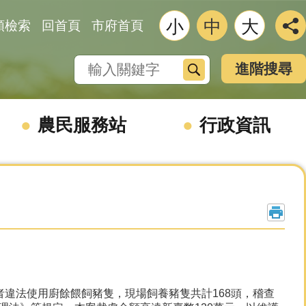
小
中
大
類檢索
回首頁
市府首頁
搜尋
進階搜尋
農民服務站
行政資訊
違法使用廚餘餵飼豬隻，現場飼養豬隻共計168頭，稽查