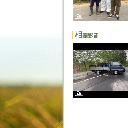
相
關影音