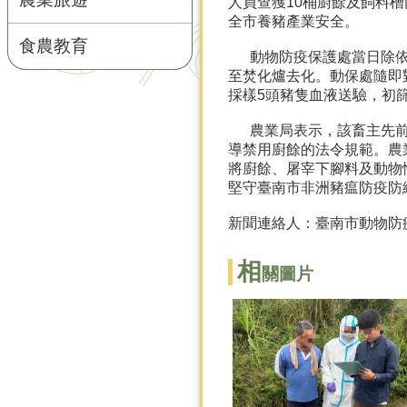
人員查獲10桶廚餘及飼料
全市養豬產業安全。
食農教育
動物防疫保護處當日除依規
至焚化爐去化。動保處隨即
採樣5頭豬隻血液送驗，初
農業局表示，該畜主先前已
導禁用廚餘的法令規範。農
將廚餘、屠宰下腳料及動物
堅守臺南市非洲豬瘟防疫防
新聞連絡人：臺南市動物防疫保
相
關圖片