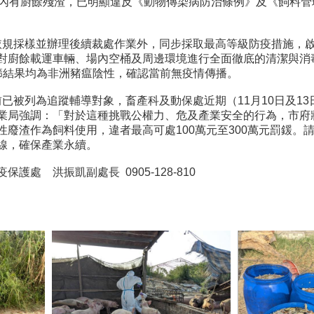
槽內有廚餘殘渣，已明顯違反《動物傳染病防治條例》及《飼料管
採樣並辦理後續裁處作業外，同步採取最高等級防疫措施，啟
對廚餘載運車輛、場內空桶及周邊環境進行全面徹底的清潔與消
篩結果均為非洲豬瘟陰性，確認當前無疫情傳播。
被列為追蹤輔導對象，畜產科及動保處近期（11月10日及13
業局強調：「對於這種挑戰公權力、危及產業安全的行為，市府
性廢渣作為飼料使用，違者最高可處100萬元至300萬元罰鍰
線，確保產業永續。
護處 洪振凱副處長 0905-128-810