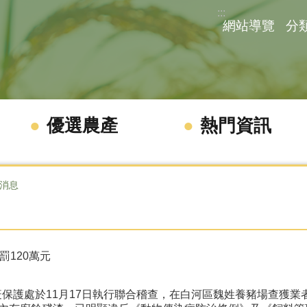
:::
網站導覽
分
優選農產
熱門資訊
消息
罰120萬元
護處於11月17日執行聯合稽查，在白河區魏姓養豬場查獲業者