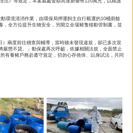
理法》等規定，本案裁處金額高達新臺幣120萬元，以維護
動環境清消作業，由環保局押運飼主自行載運的10桶廚餘
毒，全方位提升生物安全，另開立全場豬隻移動管制書，並
日）兩度前往稽查與輔導，當時雖未發現違規，卻已多次宣
將嚴懲不貸。」動保處再次呼籲，依據相關法規，全面禁止
。請所有養豬戶務必遵守規定，切勿心存僥倖、以身試法，共同