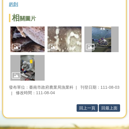
的到
分
相
類
關圖片
檢
索
回
首
頁
市
府
首
頁
發布單位：臺南市政府農業局漁業科
刊登日期：111-08-03
修改時間：111-08-04
網
站
導
回上一頁
回最上面
覽