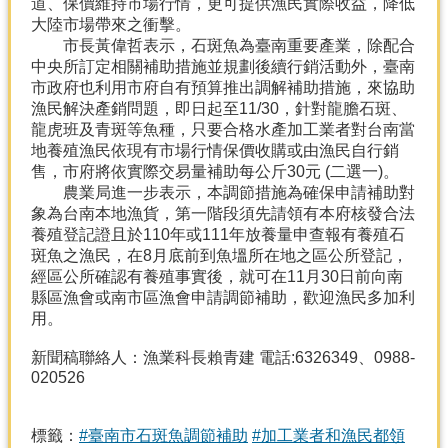
道、保價維持市場行情，更可提供漁民實際收益，降低
產
大陸市場帶來之衝擊。
熱
市長黃偉哲表示，石斑魚為臺南重要產業，除配合
門
中央所訂定相關補助措施並規劃後續行銷活動外，臺南
資
市政府也利用市府自有預算推出調解補助措施，來協助
訊
漁民解決產銷問題，即日起至11/30，針對龍膽石斑、
龍虎班及青斑等魚種，只要合格水產加工業者對台南當
農
地養殖漁民依現有市場行情保價收購或由漁民自行銷
民
售，市府將依實際交易量補助每公斤30元 (二選一)。
服
農業局進一步表示，本調節措施為確保申請補助對
務
象為台南本地漁貨，第一階段須先請領有本府核發合法
站
養殖登記證且於110年或111年放養量申查報有養殖石
斑魚之漁民，在8月底前到魚塭所在地之區公所登記，
行
經區公所確認有養殖事實後，就可在11月30日前向南
政
縣區漁會或南市區漁會申請調節補助，歡迎漁民多加利
資
用。
訊
新聞稿聯絡人：漁業科長賴青建 電話:6326349、0988-
020526
網
站
導
標籤：
#臺南市石斑魚調節補助
#加工業者和漁民都領
覽