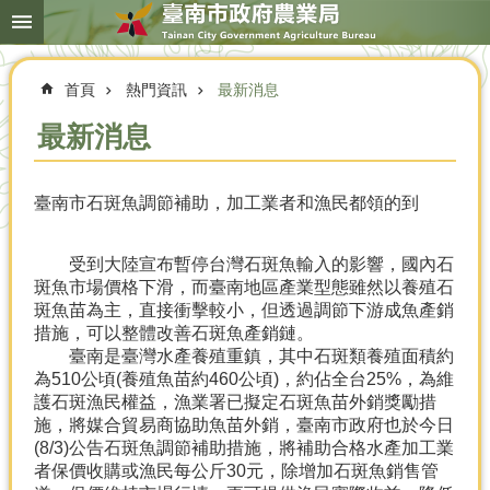
搜
跳到主要內容區塊
尋
進
階
首頁
熱門資訊
最新消息
搜
尋
最新消息
臺南市石斑魚調節補助，加工業者和漁民都領的到
本
局
簡
受到大陸宣布暫停台灣石斑魚輸入的影響，國內石
介
斑魚市場價格下滑，而臺南地區產業型態雖然以養殖石
斑魚苗為主，直接衝擊較小，但透過調節下游成魚產銷
農
措施，可以整體改善石斑魚產銷鏈。
業
臺南是臺灣水產養殖重鎮，其中石斑類養殖面積約
概
為510公頃(養殖魚苗約460公頃)，約佔全台25%，為維
況
護石斑漁民權益，漁業署已擬定石斑魚苗外銷獎勵措
施，將媒合貿易商協助魚苗外銷，臺南市政府也於今日
優
(8/3)公告石斑魚調節補助措施，將補助合格水產加工業
選
者保價收購或漁民每公斤30元，除增加石斑魚銷售管
農