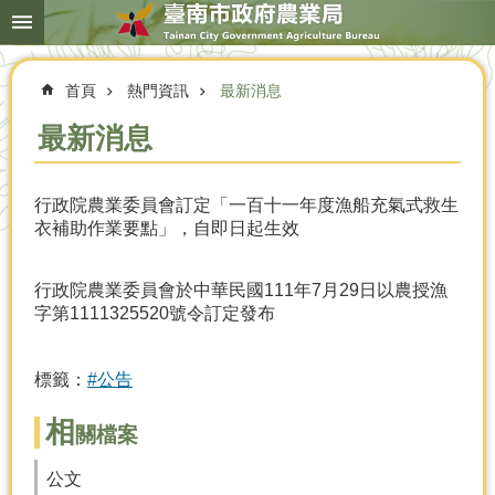
搜
跳到主要內容區塊
尋
進
階
首頁
熱門資訊
最新消息
搜
尋
最新消息
行政院農業委員會訂定「一百十一年度漁船充氣式救生
本
衣補助作業要點」，自即日起生效
局
簡
介
行政院農業委員會於中華民國111年7月29日以農授漁
字第1111325520號令訂定發布
農
業
概
標籤：
#公告
況
相
優
關檔案
選
農
公文