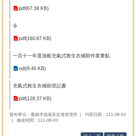
產
pdf(67.38 KB)
熱
門
資
令
訊
pdf(160.67 KB)
農
民
一百十一年度漁船充氣式救生衣補助作業要點
服
務
odt(9.40 KB)
站
行
充氣式救生衣補助登記書
政
資
pdf(128.37 KB)
訊
發布單位：臺南市漁港及近海管理所
刊登日期：111-08-03
網
修改時間：111-08-03
站
導
覽