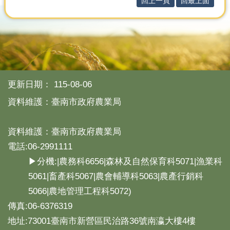
回上一頁
回最上面
分
類
檢
索
回
首
更新日期：
115-08-06
頁
資料維護：臺南市政府農業局
市
府
資料維護：臺南市政府農業局
首
頁
電話:06-2991111
▶分機:|農務科6656|森林及自然保育科5071|漁業科
網
5061|畜產科5067|農會輔導科5063|農產行銷科
站
導
5066|農地管理工程科5072)
覽
傳真:06-6376319
地址:73001臺南市新營區民治路36號南瀛大樓4樓