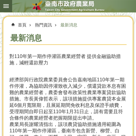
搜
跳到主要內容區塊
尋
進
階
首頁
熱門資訊
最新消息
搜
尋
最新消息
對110年第一期作停灌區農業經營者 提供金融協助措
本
施，減輕還款壓力
局
簡
介
經濟部與行政院農業委員會公告嘉南地區110年第一期
作停灌，為協助因停灌致收入減少，償還貸款本息有困
農
難的農業經營者，農委會發布政策性農業專案貸款協助
業
措施。市長黃偉哲表示，該項措施提供專案農貸本金展
概
延6個月寬限期，且展延期間免收利息及保證手續費，
況
受理期間自即日起至110年1月31日止，請有需要且符
合條件的農業經營者把握期限提出申請。
優
農業局長謝耀清指出，該項農貸協助措施適用範圍為
選
110年第一期作停灌區，臺南市包含新營、柳營、白
農