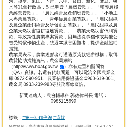
河、後壁、東山、下營、六甲、官田、新化、麻豆、鹽
產
水等11個行政區，對已申貸「農機貸款」、「輔導農糧
熱
業經營貸款」、「農民經營及產銷班貸款」、「小地主
門
大專業農貸款」、「青年從農創業貸款」、「農民組織
資
及農企業產銷經營及研發創新貸款」、「農民組織及農
訊
企業天然災害復耕復建貸款」、「農業天然災害低利貸
款」等政策性農業專案貸款，因無法從事稻作或其他公
農
告受補償作物生產，致還本繳息困難者，提供金融協助
民
措施。
服
農業局表示，農業經營者可透過原貸款經辦機構，取得
務
農貸協助措施資訊，農金局網站
站
（
http://www.boaf.gov.tw
）亦有建置相關問答
（QA）資訊。若還有貸款問題，可以電洽全國農業金
行
庫:0972-590-951、農業信用保證基金:0963-619-301、
政
農金局:0933-239-983等服務專線查詢。
資
訊
新聞連絡人：農會輔導科 郭德偉科長 電話：
0986115699
網
站
標籤：
#第一期作停灌
#貸款
導
覽
發布單位：臺南市政府農會輔導科
刊登日期：109-12-24