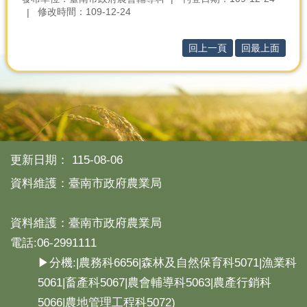
修改時間：109-12-24
分
類
回上一頁
回最上面
檢
索
回
首
頁
市
更新日期：
115-08-06
府
首
資料維護：臺南市政府農業局
頁
資料維護：臺南市政府農業局
網
站
電話:06-2991111
導
▶分機:|農務科6656|森林及自然保育科5071|漁業科
覽
5061|畜產科5067|農會輔導科5063|農產行銷科
5066|農地管理工程科5072)