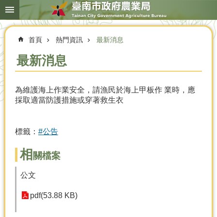
搜
跳到主要內容區塊
尋
進
階
首頁
熱門資訊
最新消息
搜
尋
最新消息
為維護海上作業安全，請漁民於海上甲板作 業時，應
本
採取適當防護措施或穿著救生衣
局
簡
介
標籤：
#公告
農
業
相
關檔案
概
況
公文
優
pdf(53.88 KB)
選
農