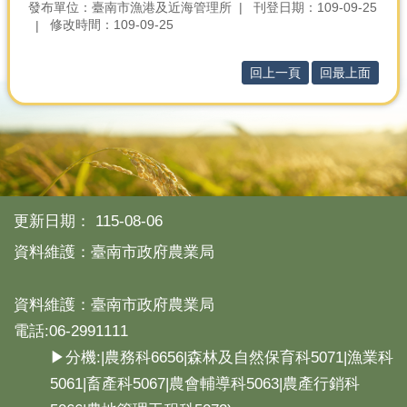
產
發布單位：臺南市漁港及近海管理所
刊登日期：109-09-25
修改時間：109-09-25
熱
門
回上一頁
回最上面
資
訊
農
民
服
務
站
更新日期：
115-08-06
行
資料維護：臺南市政府農業局
政
資
訊
資料維護：臺南市政府農業局
電話:06-2991111
網
▶分機:|農務科6656|森林及自然保育科5071|漁業科
站
5061|畜產科5067|農會輔導科5063|農產行銷科
導
覽