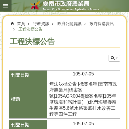
搜
跳到主要內容區塊
尋
進
階
首頁
行政資訊
政府公開資訊
政府採購資訊
搜
尋
工程決標公告
工程決標公告
本
局
簡
介
105-07-05
農
無法決標公告 [機關名稱]臺南市政
業
府農業局[標案案
概
號]105AGR0046[標案名稱]105年
況
度環境和諧計畫(一)北門海埔養殖
生產區5.6號水路渠底排水改善工
優
程等四件工程
選
105-07-05
農