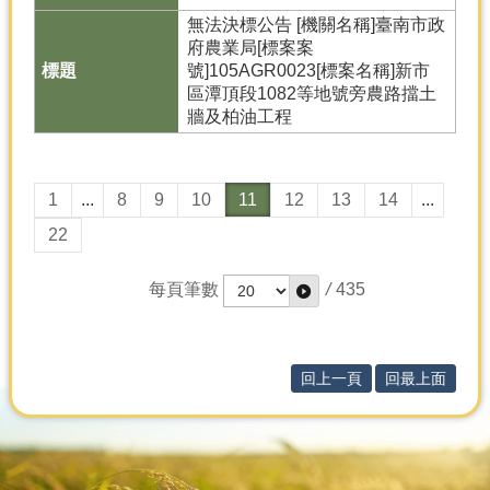
無法決標公告 [機關名稱]臺南市政
府農業局[標案案
號]105AGR0023[標案名稱]新市
區潭頂段1082等地號旁農路擋土
牆及柏油工程
1
...
8
9
10
11
12
13
14
...
22
每頁筆數
/
435
回上一頁
回最上面