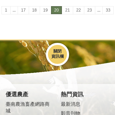
1
...
17
18
19
20
21
22
23
...
33
關閉
優選農產
熱門資訊
臺南農漁畜產網路商
最新消息
城
影音刊物