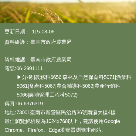
產
熱
門
資
更新日期：
115-08-06
訊
資料維護：臺南市政府農業局
農
民
服
資料維護：臺南市政府農業局
務
電話:06-2991111
站
▶分機:|農務科6656|森林及自然保育科5071|漁業科
行
5061|畜產科5067|農會輔導科5063|農產行銷科
政
資
5066|農地管理工程科5072)
訊
傳真:06-6376319
地址:73001臺南市新營區民治路36號南瀛大樓4樓
網
最佳瀏覽解析度為1024x768以上，建議使用Google
站
導
Chrome、Firefox、Edge瀏覽器瀏覽本網站。
覽