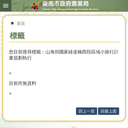
搜
跳到主要內容區塊
尋
進
階
首頁
搜
尋
標籤
您目前搜尋標籤：山海圳國家綠道楠西段區域小旅行計
本
畫規劃執行
局
簡
介
<
農
目前尚無資料
業
>
概
況
優
回上一頁
回最上面
選
農